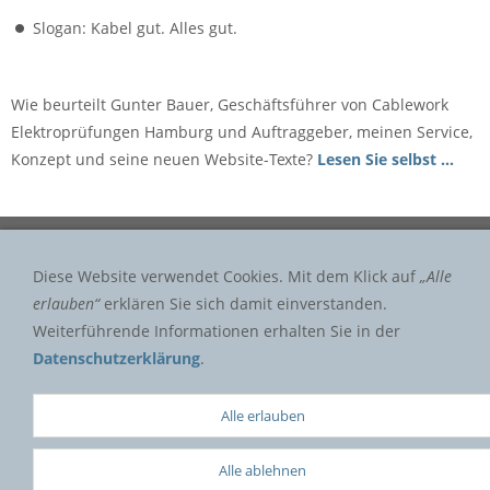
Slogan: Kabel gut. Alles gut.
Wie beurteilt Gunter Bauer, Geschäftsführer von Cablework
Elektroprüfungen Hamburg und Auftraggeber, meinen Service,
Konzept und seine neuen Website-Texte?
Lesen Sie selbst ...
AGB
Diese Website verwendet Cookies. Mit dem Klick auf
„Alle
Seitenübersicht
erlauben“
erklären Sie sich damit einverstanden.
Impressum
Weiterführende Informationen erhalten Sie in der
Datenschutzerklärung
.
Ihre Anfrage
Datenschutz
Alle erlauben
Alle ablehnen